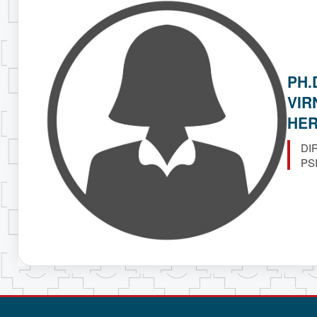
PH.
VIR
HE
DI
PS