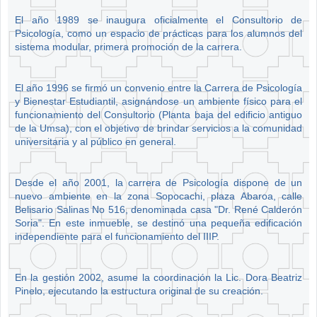
El año 1989 se inaugura oficialmente el Consultorio de
Psicología, como un espacio de prácticas para los alumnos del
sistema modular, primera promoción de la carrera.
El año 1996 se firmó un convenio entre la Carrera de Psicología
y Bienestar Estudiantil, asignándose un ambiente físico para el
funcionamiento del Consultorio (Planta baja del edificio antiguo
de la Umsa), con el objetivo de brindar servicios a la comunidad
universitaria y al público en general.
Desde el año 2001, la carrera de Psicología dispone de un
nuevo ambiente en la zona Sopocachi, plaza Abaroa, calle
Belisario Salinas No 516, denominada casa "Dr. René Calderón
Soria". En este inmueble, se destinó una pequeña edificación
independiente para el funcionamiento del IIIP.
En la gestión 2002, asume la coordinación la Lic. Dora Beatriz
Pinelo, ejecutando la estructura original de su creación.