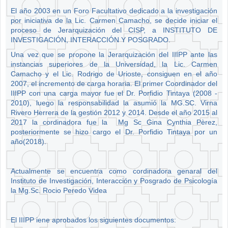
El año 2003 en un Foro Facultativo dedicado a la investigación
por iniciativa de la Lic. Carmen Camacho, se decide iniciar el
proceso de Jerarquización del CISP, a INSTITUTO DE
INVESTIGACIÓN, INTERACCIÓN Y POSGRADO.
Una vez que se propone la Jerarquización del IIIPP ante las
instancias superiores de la Universidad, la Lic. Carmen
Camacho y el Lic. Rodrigo de Urioste, consiguen en el año
2007, el incremento de carga horaria. El primer Coordinador del
IIIPP con una carga mayor fue el Dr. Porfidio Tintaya (2008 -
2010), luego la responsabilidad la asumió la MG.SC. Virna
Rivero Herrera de la gestión 2012 y 2014. Desde el año 2015 al
2017 la cordinadora fue la Mg Sc Gina Cynthia Pèrez,
posteriormente se hizo cargo el Dr. Porfidio Tintaya por un
año(2018).
Actualmente se encuentra como cordinadora genaral del
Instituto de Investigación, Interacción y Posgrado de Psicología
la Mg.Sc. Rocio Peredo Videa
El IIIPP iene aprobados los siguientes documentos: