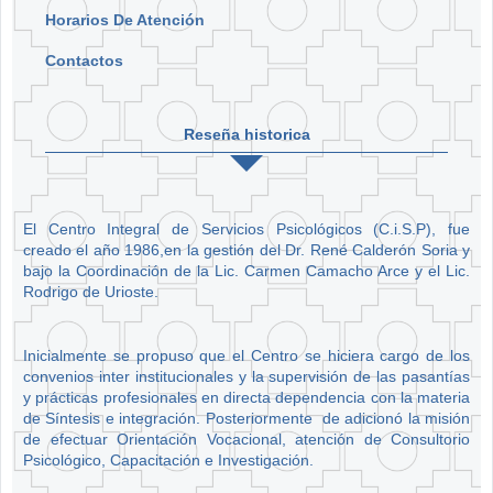
Horarios De Atención
Contactos
Reseña historica
El Centro Integral de Servicios Psicológicos (C.i.S.P), fue
creado el año 1986,en la gestión del Dr. René Calderón Soria y
bajo la Coordinación de la Lic. Carmen Camacho Arce y el Lic.
Rodrigo de Urioste.
Inicialmente se propuso que el Centro se hiciera cargo de los
convenios inter institucionales y la supervisión de las pasantías
y prácticas profesionales en directa dependencia con la materia
de Síntesis e integración. Posteriormente de adicionó la misión
de efectuar Orientación Vocacional, atención de Consultorio
Psicológico, Capacitación e Investigación.