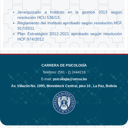
Jerarquizado a Instituto en la gestión 2013 según
resolución HCU 536/13.
Reglamento del Instituto aprobado según resolución HCF
917/2011.
Plan Estratégico 2012-2021 aprobado según resolución
HCF 974/2012
CARRERA DE PSICOLOGÍA
Teléfono: (591 - 2)
2444218
E-mail:
psicologia@umsa.bo
Av. Villazón No. 1995, Monoblock Central, piso 10 , La Paz, Bolivia