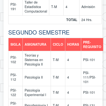
Taller de
PSI-
Estadística
T-M
4
Admisión
191
Computacional
TOTAL
24 Hrs.
SEGUNDO SEMESTRE
PRE-
SIGLA
ASIGNATURA
CICLO
HORAS
REQUISITO
Teorías y
PSI-
Sistemas en
T-M
4
PSI-101
102
Psicología II
PSI-
PSI-
Psicología II
T-M
4
111/PSI-
112
101
PSI-
Psicología
T-M
4
PSI-101
122
Experimental I
PSI-
Psicofisiología I
T-M
4
PSI-131