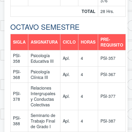
376
TOTAL
28 Hrs.
OCTAVO SEMESTRE
PRE-
SIGLA
ASIGNATURA
CICLO
HORAS
REQUISITO
PSI-
Psicología
Apl.
4
PSI-357
358
Educativa III
PSI-
Psicología
Apl.
4
PSI-367
368
Clínica III
Relaciones
PSI-
Intergrupales
Apl.
4
PSI-377
378
y Conductas
Colectivas
Seminario de
PSI-
Trabajo Final
Apl.
4
PSI-387
388
de Grado I