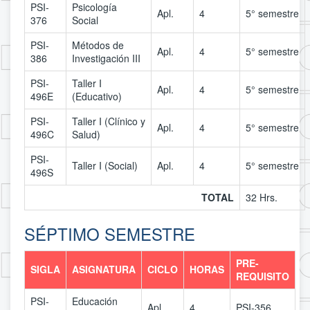
PSI-
Psicología
Apl.
4
5° semestre
376
Social
PSI-
Métodos de
Apl.
4
5° semestre
386
Investigación III
PSI-
Taller I
Apl.
4
5° semestre
496E
(Educativo)
PSI-
Taller I (Clínico y
Apl.
4
5° semestre
496C
Salud)
PSI-
Taller I (Social)
Apl.
4
5° semestre
496S
TOTAL
32 Hrs.
SÉPTIMO SEMESTRE
PRE-
SIGLA
ASIGNATURA
CICLO
HORAS
REQUISITO
PSI-
Educación
Apl.
4
PSI-356