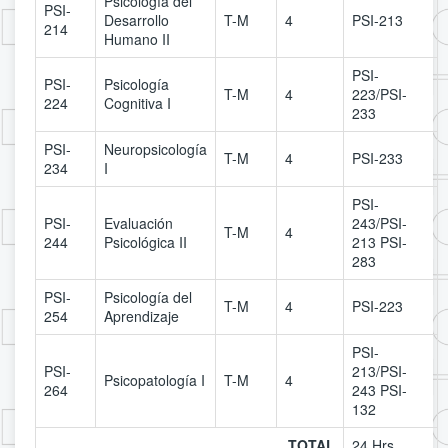
Psicología del
PSI-
Desarrollo
T-M
4
PSI-213
214
Humano II
PSI-
PSI-
Psicología
T-M
4
223/PSI-
224
Cognitiva I
233
PSI-
Neuropsicología
T-M
4
PSI-233
234
I
PSI-
PSI-
Evaluación
243/PSI-
T-M
4
244
Psicológica II
213 PSI-
283
PSI-
Psicología del
T-M
4
PSI-223
254
Aprendizaje
PSI-
PSI-
213/PSI-
Psicopatología I
T-M
4
264
243 PSI-
132
TOTAL
24 Hrs.