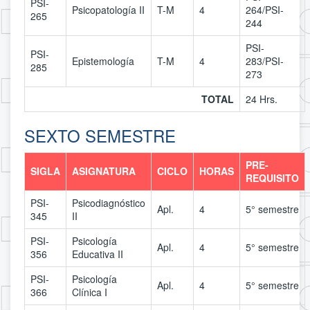
PSI-
Psicopatología II
T-M
4
264/PSI-
265
244
PSI-
PSI-
Epistemología
T-M
4
283/PSI-
285
273
TOTAL
24 Hrs.
SEXTO SEMESTRE
PRE-
SIGLA
ASIGNATURA
CICLO
HORAS
REQUISITO
PSI-
Psicodiagnóstico
Apl.
4
5° semestre
345
II
PSI-
Psicología
Apl.
4
5° semestre
356
Educativa II
PSI-
Psicología
Apl.
4
5° semestre
366
Clínica I