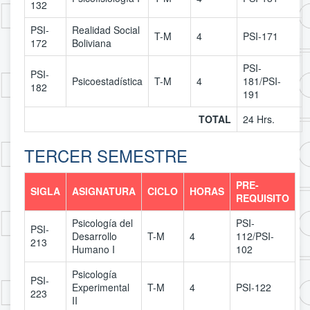
132
PSI-
Realidad Social
T-M
4
PSI-171
172
Boliviana
PSI-
PSI-
Psicoestadística
T-M
4
181/PSI-
182
191
TOTAL
24 Hrs.
TERCER SEMESTRE
PRE-
SIGLA
ASIGNATURA
CICLO
HORAS
REQUISITO
Psicología del
PSI-
PSI-
Desarrollo
T-M
4
112/PSI-
213
Humano I
102
Psicología
PSI-
Experimental
T-M
4
PSI-122
223
II