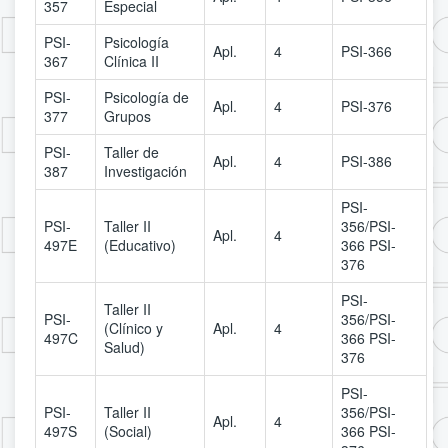
357
Especial
PSI-
Psicología
Apl.
4
PSI-366
367
Clínica II
PSI-
Psicología de
Apl.
4
PSI-376
377
Grupos
PSI-
Taller de
Apl.
4
PSI-386
387
Investigación
PSI-
PSI-
Taller II
356/PSI-
Apl.
4
497E
(Educativo)
366 PSI-
376
PSI-
Taller II
PSI-
356/PSI-
(Clínico y
Apl.
4
497C
366 PSI-
Salud)
376
PSI-
PSI-
Taller II
356/PSI-
Apl.
4
497S
(Social)
366 PSI-