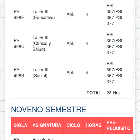
PSI-
PSI-
Taller III
357/PSI-
Apl.
4
498E
(Educativo)
367 PSI-
377
PSI-
Taller III
PSI-
357/PSI-
(Clínico y
Apl.
4
498C
367 PSI-
Salud)
377
PSI-
PSI-
Taller III
357/PSI-
Apl.
4
498S
(Social)
367 PSI-
377
TOTAL
28 Hrs.
NOVENO SEMESTRE
PRE-
SIGLA
ASIGNATURA
CICLO
HORAS
REQUISITO
PSI-
Psicología