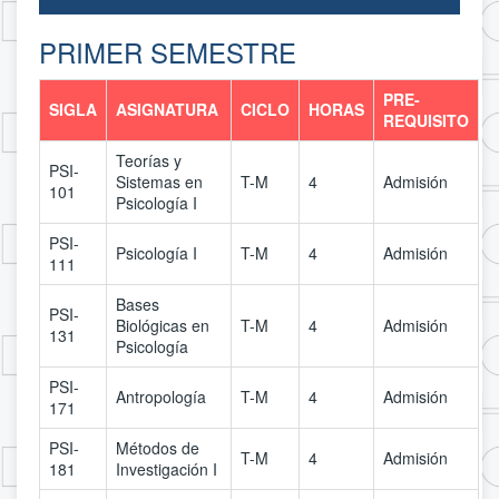
PRIMER SEMESTRE
PRE-
SIGLA
ASIGNATURA
CICLO
HORAS
REQUISITO
Teorías y
PSI-
Sistemas en
T-M
4
Admisión
101
Psicología I
PSI-
Psicología I
T-M
4
Admisión
111
Bases
PSI-
Biológicas en
T-M
4
Admisión
131
Psicología
PSI-
Antropología
T-M
4
Admisión
171
PSI-
Métodos de
T-M
4
Admisión
181
Investigación I