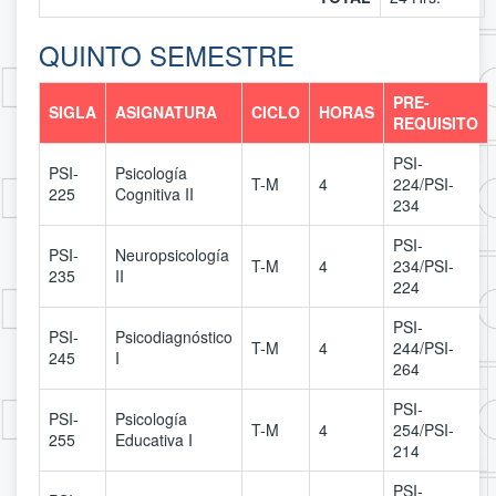
QUINTO SEMESTRE
PRE-
SIGLA
ASIGNATURA
CICLO
HORAS
REQUISITO
PSI-
PSI-
Psicología
T-M
4
224/PSI-
225
Cognitiva II
234
PSI-
PSI-
Neuropsicología
T-M
4
234/PSI-
235
II
224
PSI-
PSI-
Psicodiagnóstico
T-M
4
244/PSI-
245
I
264
PSI-
PSI-
Psicología
T-M
4
254/PSI-
255
Educativa I
214
PSI-