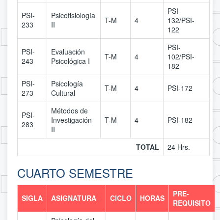
PSI-
PSI-
Psicofisiología
T-M
4
132/PSI-
233
II
122
PSI-
PSI-
Evaluación
T-M
4
102/PSI-
243
Psicológica I
182
PSI-
Psicología
T-M
4
PSI-172
273
Cultural
Métodos de
PSI-
Investigación
T-M
4
PSI-182
283
II
TOTAL
24 Hrs.
CUARTO SEMESTRE
PRE-
SIGLA
ASIGNATURA
CICLO
HORAS
REQUISITO