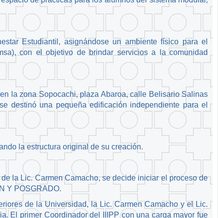
star Estudiantil, asignándose un ambiente físico para el
msa), con el objetivo de brindar servicios a la comunidad
en la zona Sopocachi, plaza Abaroa, calle Belisario Salinas
e destinó una pequeña edificación independiente para el
ando la estructura original de su creación.
a de la Lic. Carmen Camacho, se decide iniciar el proceso de
IÓN Y POSGRADO.
eriores de la Universidad, la Lic. Carmen Camacho y el Lic.
ia. El primer Coordinador del IIIPP con una carga mayor fue