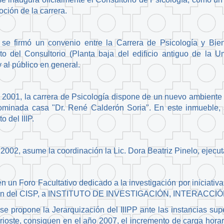
ción de la carrera.
se firmó un convenio entre la Carrera de Psicología y Biene
to del Consultorio (Planta baja del edificio antiguo de la U
y al público en general.
2001, la carrera de Psicología dispone de un nuevo ambiente 
minada casa "Dr. René Calderón Soria". En este inmueble, s
 del IIIP.
 2002, asume la coordinación la Lic. Dora Beatriz Pinelo, ejecut
n un Foro Facultativo dedicado a la investigación por iniciativ
ión del CISP, a INSTITUTO DE INVESTIGACIÓN, INTERACC
e propone la Jerarquización del IIIPP ante las instancias sup
ioste, consiguen en el año 2007, el incremento de carga horar