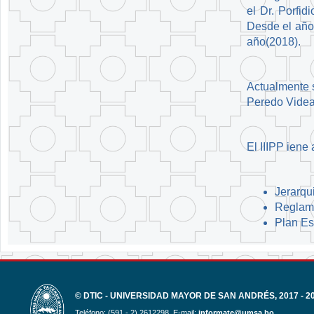
el Dr. Porfid
Desde el año 
año(2018).
Actualmente s
Peredo Vide
El IIIPP iene
Jerarqu
Reglame
Plan Es
© DTIC - UNIVERSIDAD MAYOR DE SAN ANDRÉS, 2017 - 2
Teléfono: (591 - 2) 2612298. E-mail:
informate@umsa.bo