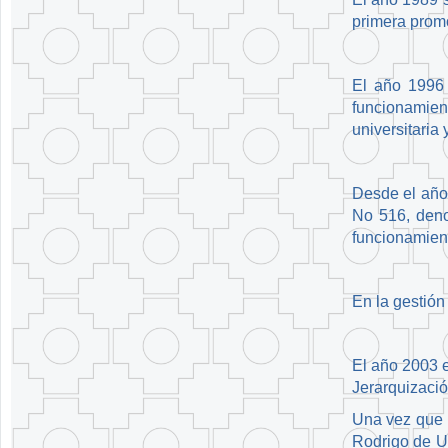
primera promo
El año 1996 
funcionamien
universitaria 
Desde el año 
No 516, deno
funcionamiento
En la gestión
El año 2003 e
Jerarquizac
Una vez que s
Rodrigo de Ur