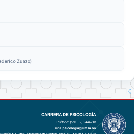
Federico Zuazo)
CARRERA DE PSICOLOGÍA
Teléfono: (591 - 2)
2444218
E-mail:
psicologia@umsa.bo
Villazón No. 1995, Monoblock Central, piso 10 , La Paz, Bolivia