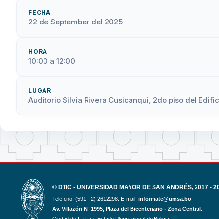
FECHA
22 de September del 2025
HORA
10:00 a 12:00
LUGAR
Auditorio Silvia Rivera Cusicanqui, 2do piso del Edi
© DTIC - UNIVERSIDAD MAYOR DE SAN ANDRÉS, 2017 - 2
Teléfono: (591 - 2) 2612298. E-mail:
informate@umsa.bo
Av. Villazón N° 1995, Plaza del Bicentenario - Zona Central.
Ciudad de La Paz. Estado Plurinacional de Bolivia