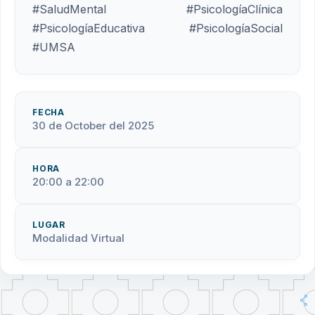
#SaludMental #PsicologíaClínica
#PsicologíaEducativa #PsicologíaSocial
#UMSA
FECHA
30 de October del 2025
HORA
20:00 a 22:00
LUGAR
Modalidad Virtual