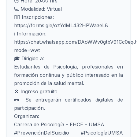
🕒 Hora: 20:00 hrs
💻 Modalidad: Virtual
✍🏼 Inscripciones:
https://forms.gle/ozYdML432HPWaaeL8
ℹ️ Información:
https://chat.whatsapp.com/DAoWWv0gtbV91Cc0eqJ
mode=wwt
🎓 Dirigido a:
Estudiantes de Psicología, profesionales en
formación continua y público interesado en la
promoción de la salud mental.
💠 Ingreso gratuito
📜 Se entregarán certificados digitales de
participación.
Organizan:
Carrera de Psicología – FHCE – UMSA
#PrevenciónDelSuicidio #PsicologíaUMSA