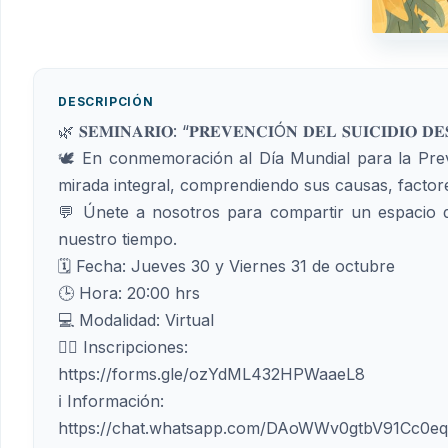
DESCRIPCIÓN
🌿 𝐒𝐄𝐌𝐈𝐍𝐀𝐑𝐈𝐎: “𝐏𝐑𝐄𝐕𝐄𝐍𝐂𝐈Ó𝐍 𝐃𝐄𝐋 𝐒𝐔𝐈𝐂𝐈𝐃𝐈𝐎 𝐃𝐄
🕊 En conmemoración al Día Mundial para la Preve
mirada integral, comprendiendo sus causas, factores
💬 Únete a nosotros para compartir un espacio de
nuestro tiempo.
🗓 Fecha: Jueves 30 y Viernes 31 de octubre
🕒 Hora: 20:00 hrs
💻 Modalidad: Virtual
✍🏼 Inscripciones:
https://forms.gle/ozYdML432HPWaaeL8
ℹ️ Información:
https://chat.whatsapp.com/DAoWWv0gtbV91Cc0