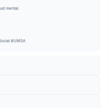
lud mental.
aSocial #UMSA