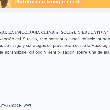
𝐒𝐃𝐄 𝐋𝐀 𝐏𝐒𝐈𝐂𝐎𝐋𝐎𝐆Í𝐀 𝐂𝐋𝐈𝐍𝐈𝐂𝐀, 𝐒𝐎𝐂𝐈𝐀𝐋 𝐘 𝐄𝐃𝐔𝐂𝐀𝐓𝐈𝐕𝐀”
nción del Suicidio, este seminario busca reflexionar sobr
 de riesgo y estrategias de prevención desde la Psicología 
 aprendizaje, diálogo y sensibilización sobre una de la
eqJfyJ?mode=wwt