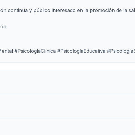
ión continua y público interesado en la promoción de la sa
ión.
ntal #PsicologíaClínica #PsicologíaEducativa #Psicologí