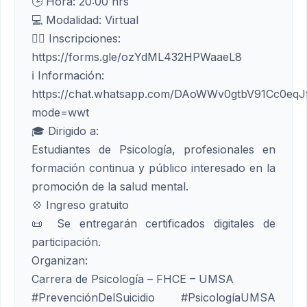
🕒 Hora: 20:00 hrs
💻 Modalidad: Virtual
✍🏼 Inscripciones:
https://forms.gle/ozYdML432HPWaaeL8
ℹ️ Información:
https://chat.whatsapp.com/DAoWWv0gtbV91Cc0eqJ
mode=wwt
🎓 Dirigido a:
Estudiantes de Psicología, profesionales en
formación continua y público interesado en la
promoción de la salud mental.
💠 Ingreso gratuito
📜 Se entregarán certificados digitales de
participación.
Organizan:
Carrera de Psicología – FHCE – UMSA
#PrevenciónDelSuicidio #PsicologíaUMSA