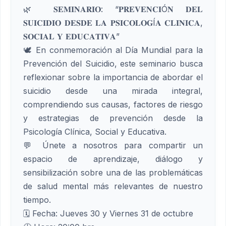
🌿 𝐒𝐄𝐌𝐈𝐍𝐀𝐑𝐈𝐎: “𝐏𝐑𝐄𝐕𝐄𝐍𝐂𝐈Ó𝐍 𝐃𝐄𝐋
𝐒𝐔𝐈𝐂𝐈𝐃𝐈𝐎 𝐃𝐄𝐒𝐃𝐄 𝐋𝐀 𝐏𝐒𝐈𝐂𝐎𝐋𝐎𝐆Í𝐀 𝐂𝐋𝐈𝐍𝐈𝐂𝐀,
𝐒𝐎𝐂𝐈𝐀𝐋 𝐘 𝐄𝐃𝐔𝐂𝐀𝐓𝐈𝐕𝐀”
🕊 En conmemoración al Día Mundial para la
Prevención del Suicidio, este seminario busca
reflexionar sobre la importancia de abordar el
suicidio desde una mirada integral,
comprendiendo sus causas, factores de riesgo
y estrategias de prevención desde la
Psicología Clínica, Social y Educativa.
💬 Únete a nosotros para compartir un
espacio de aprendizaje, diálogo y
sensibilización sobre una de las problemáticas
de salud mental más relevantes de nuestro
tiempo.
🗓 Fecha: Jueves 30 y Viernes 31 de octubre