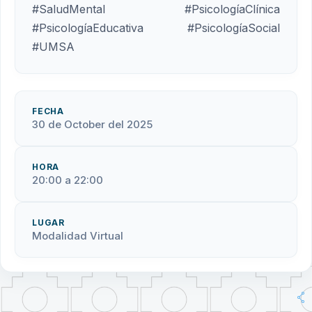
#SaludMental #PsicologíaClínica
#PsicologíaEducativa #PsicologíaSocial
#UMSA
FECHA
30 de October del 2025
HORA
20:00 a 22:00
LUGAR
Modalidad Virtual